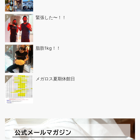
3
緊張した〜！！
4
脂肪1kg！！
5
メガロス夏期休館日