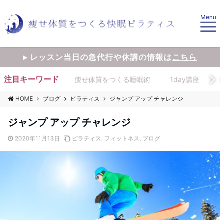
Menu
▸ レッスン当日の急代行や休講の情報は
こちら
注目キーワード
痩せ体質をつくる睡眠術
1day講座
HOME
ブログ
ピラティス
ジャンプ アップ チャレンジ
ジャンプ アップ チャレンジ
2020年11月13日
ピラティス
,
フィットネス
,
ブログ