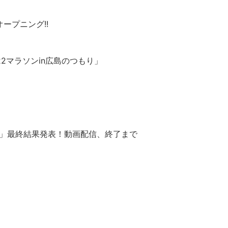
オープニング!!
LA22マラソンin広島のつもり」
and me」最終結果発表！動画配信、終了まで