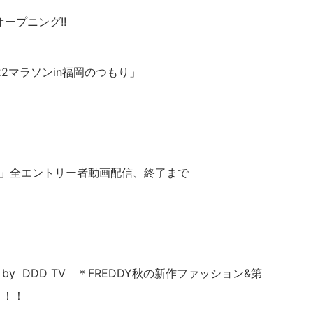
オープニング!!
LA22マラソンin福岡のつもり」
and me」全エントリー者動画配信、終了まで
日目 by DDD TV ＊FREDDY秋の新作ファッション&第
ト！！