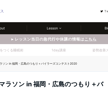
T
out
Lesson
Bl
▸ レッスン当日の急代行や休講の情報は
こちら
をつくる睡眠術
1day講座
姿勢改善
22マラソン in 福岡・広島のつもり＋バイラーズコンテスト2020
 22マラソン in 福岡・広島のつもり＋バ