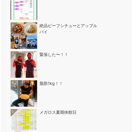
2
絶品ビーフシチューとアップル
パイ
3
緊張した〜！！
4
脂肪1kg！！
5
メガロス夏期休館日