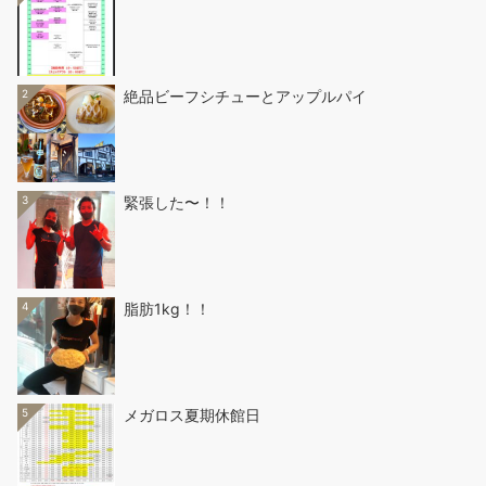
2
絶品ビーフシチューとアップルパイ
3
緊張した〜！！
4
脂肪1kg！！
5
メガロス夏期休館日