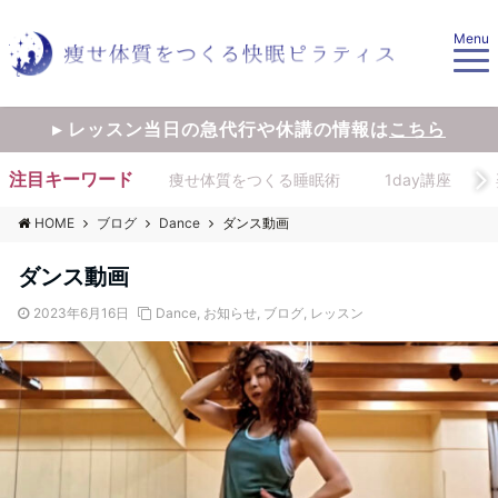
Menu
▸ レッスン当日の急代行や休講の情報は
こちら
注目キーワード
痩せ体質をつくる睡眠術
1day講座
HOME
ブログ
Dance
ダンス動画
ダンス動画
2023年6月16日
Dance
,
お知らせ
,
ブログ
,
レッスン