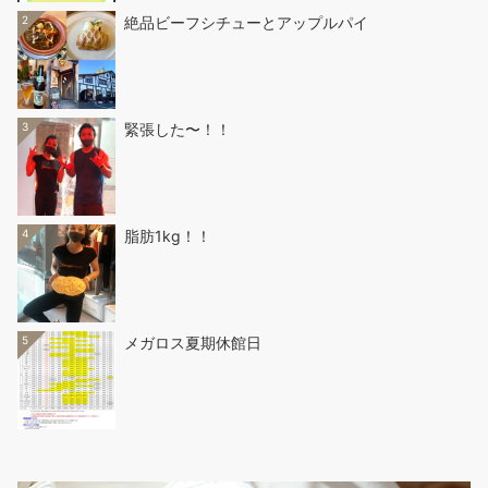
2
絶品ビーフシチューとアップルパイ
3
緊張した〜！！
4
脂肪1kg！！
5
メガロス夏期休館日