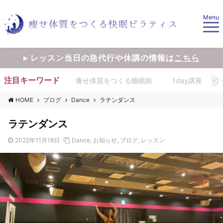
Menu
▸ レッスン当日の急代行や休講の情報は
こちら
注目キーワード
痩せ体質をつくる睡眠術
1day講座
HOME
ブログ
Dance
ラテンダンス
ラテンダンス
2022年11月18日
Dance
,
お知らせ
,
ブログ
,
レッスン