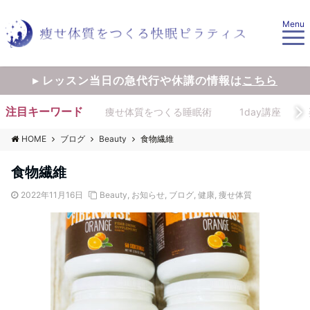
Menu
▸ レッスン当日の急代行や休講の情報は
こちら
注目キーワード
痩せ体質をつくる睡眠術
1day講座
HOME
ブログ
Beauty
食物繊維
食物繊維
2022年11月16日
Beauty
,
お知らせ
,
ブログ
,
健康
,
痩せ体質