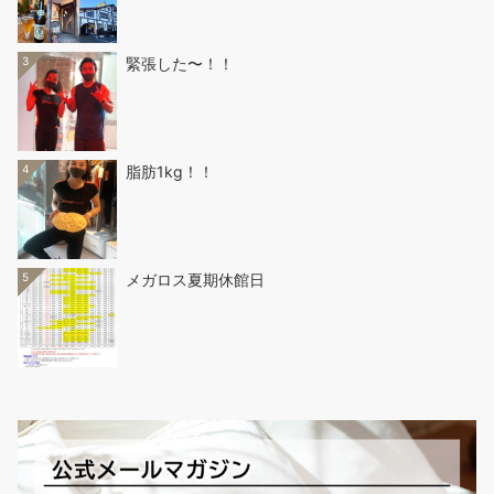
3
緊張した〜！！
4
脂肪1kg！！
5
メガロス夏期休館日