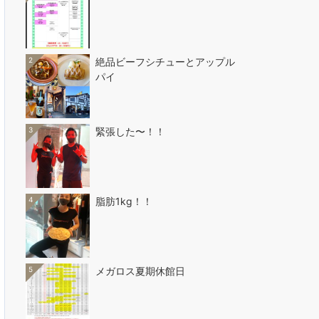
2
絶品ビーフシチューとアップル
パイ
3
緊張した〜！！
4
脂肪1kg！！
5
メガロス夏期休館日