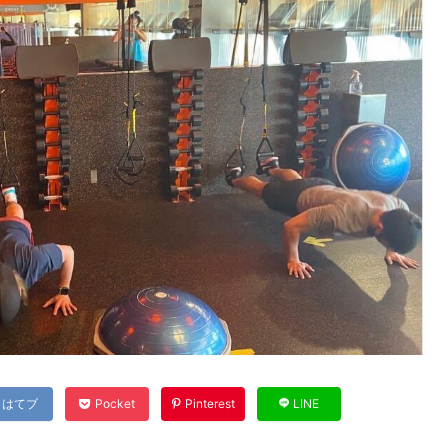
はてブ
Pocket
Pinterest
LINE