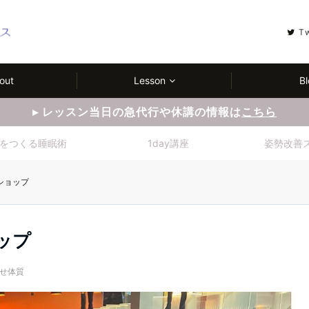
T
out
Lesson
Bl
▸ レッスン当日の急代行や休講の情報は
こちら
をつくる睡眠術
1day講座
姿勢改善
ショップ
ップ
せ体質