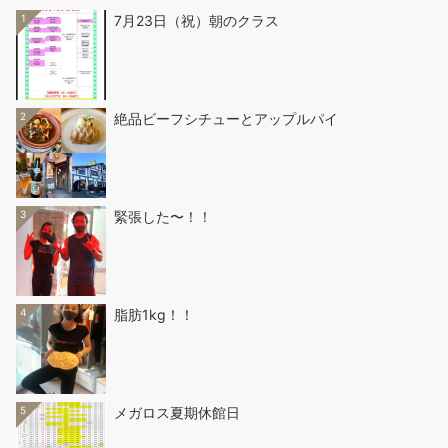
1
7月23日（祝）朝のクラス
2
絶品ビーフシチューとアップルパイ
3
緊張した〜！！
4
脂肪1kg！！
5
メガロス夏期休館日