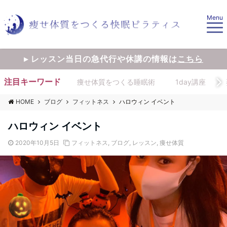
Menu
▸ レッスン当日の急代行や休講の情報は
こちら
注目キーワード
痩せ体質をつくる睡眠術
1day講座
HOME
ブログ
フィットネス
ハロウィン イベント
ハロウィン イベント
2020年10月5日
フィットネス
,
ブログ
,
レッスン
,
痩せ体質