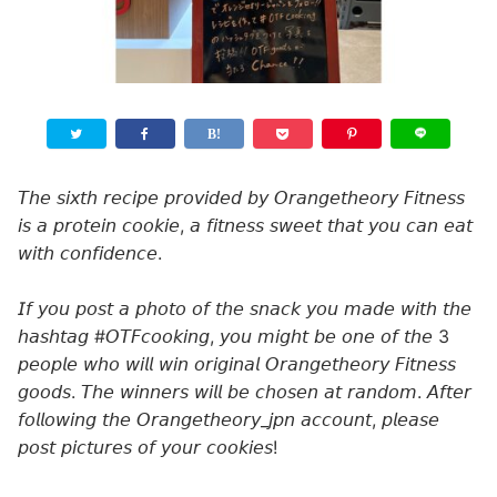
𝘛𝘩𝘦 𝘴𝘪𝘹𝘵𝘩 𝘳𝘦𝘤𝘪𝘱𝘦 𝘱𝘳𝘰𝘷𝘪𝘥𝘦𝘥 𝘣𝘺 𝘖𝘳𝘢𝘯𝘨𝘦𝘵𝘩𝘦𝘰𝘳𝘺 𝘍𝘪𝘵𝘯𝘦𝘴𝘴
𝘪𝘴 𝘢 𝘱𝘳𝘰𝘵𝘦𝘪𝘯 𝘤𝘰𝘰𝘬𝘪𝘦, 𝘢 𝘧𝘪𝘵𝘯𝘦𝘴𝘴 𝘴𝘸𝘦𝘦𝘵 𝘵𝘩𝘢𝘵 𝘺𝘰𝘶 𝘤𝘢𝘯 𝘦𝘢𝘵
𝘸𝘪𝘵𝘩 𝘤𝘰𝘯𝘧𝘪𝘥𝘦𝘯𝘤𝘦.
𝘐𝘧 𝘺𝘰𝘶 𝘱𝘰𝘴𝘵 𝘢 𝘱𝘩𝘰𝘵𝘰 𝘰𝘧 𝘵𝘩𝘦 𝘴𝘯𝘢𝘤𝘬 𝘺𝘰𝘶 𝘮𝘢𝘥𝘦 𝘸𝘪𝘵𝘩 𝘵𝘩𝘦
𝘩𝘢𝘴𝘩𝘵𝘢𝘨 #𝘖𝘛𝘍𝘤𝘰𝘰𝘬𝘪𝘯𝘨, 𝘺𝘰𝘶 𝘮𝘪𝘨𝘩𝘵 𝘣𝘦 𝘰𝘯𝘦 𝘰𝘧 𝘵𝘩𝘦 3
𝘱𝘦𝘰𝘱𝘭𝘦 𝘸𝘩𝘰 𝘸𝘪𝘭𝘭 𝘸𝘪𝘯 𝘰𝘳𝘪𝘨𝘪𝘯𝘢𝘭 𝘖𝘳𝘢𝘯𝘨𝘦𝘵𝘩𝘦𝘰𝘳𝘺 𝘍𝘪𝘵𝘯𝘦𝘴𝘴
𝘨𝘰𝘰𝘥𝘴. 𝘛𝘩𝘦 𝘸𝘪𝘯𝘯𝘦𝘳𝘴 𝘸𝘪𝘭𝘭 𝘣𝘦 𝘤𝘩𝘰𝘴𝘦𝘯 𝘢𝘵 𝘳𝘢𝘯𝘥𝘰𝘮. 𝘈𝘧𝘵𝘦𝘳
𝘧𝘰𝘭𝘭𝘰𝘸𝘪𝘯𝘨 𝘵𝘩𝘦 𝘖𝘳𝘢𝘯𝘨𝘦𝘵𝘩𝘦𝘰𝘳𝘺_𝘫𝘱𝘯 𝘢𝘤𝘤𝘰𝘶𝘯𝘵, 𝘱𝘭𝘦𝘢𝘴𝘦
𝘱𝘰𝘴𝘵 𝘱𝘪𝘤𝘵𝘶𝘳𝘦𝘴 𝘰𝘧 𝘺𝘰𝘶𝘳 𝘤𝘰𝘰𝘬𝘪𝘦𝘴!