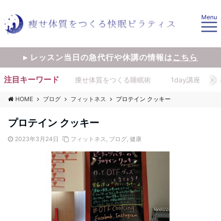
Menu
▸ レッスン当日の急代行や休講の情報は
こちら
注目キーワード
痩せ体質をつくる睡眠術
1day講座
HOME
ブログ
フィットネス
プロテイン クッキー
プロテイン クッキー
2023年3月24日
フィットネス
,
ブログ
,
健康