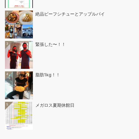
2
絶品ビーフシチューとアップルパイ
3
緊張した〜！！
4
脂肪1kg！！
5
メガロス夏期休館日