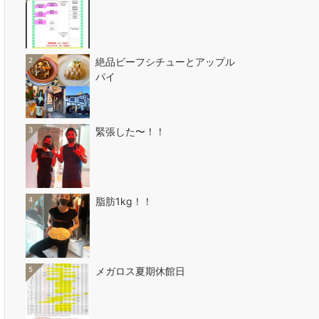
2
絶品ビーフシチューとアップル
パイ
3
緊張した〜！！
4
脂肪1kg！！
5
メガロス夏期休館日