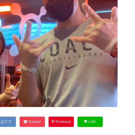
はてブ
Pocket
Pinterest
LINE