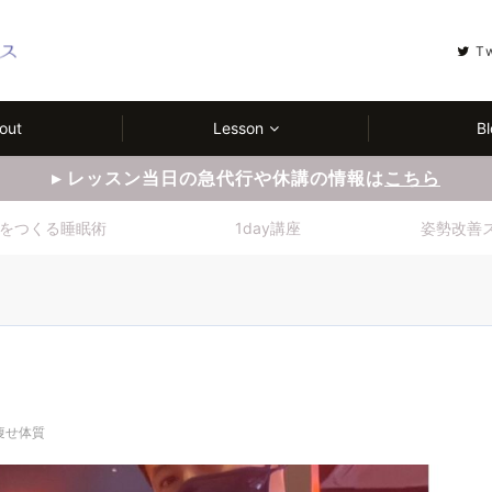
T
out
Lesson
Bl
▸ レッスン当日の急代行や休講の情報は
こちら
をつくる睡眠術
1day講座
姿勢改善
痩せ体質