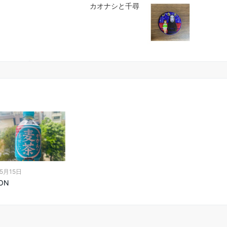
カオナシと千尋
年5月15日
 ON