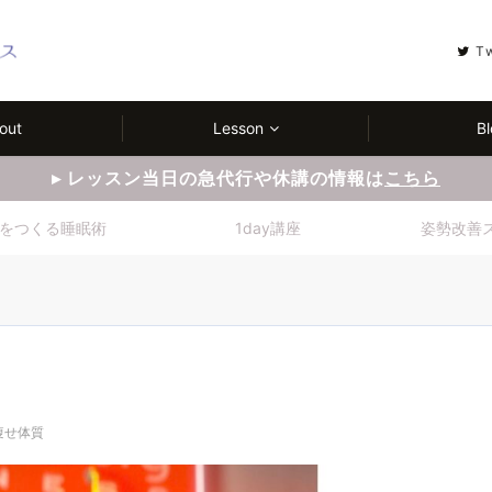
T
out
Lesson
Bl
▸ レッスン当日の急代行や休講の情報は
こちら
をつくる睡眠術
1day講座
姿勢改善
痩せ体質