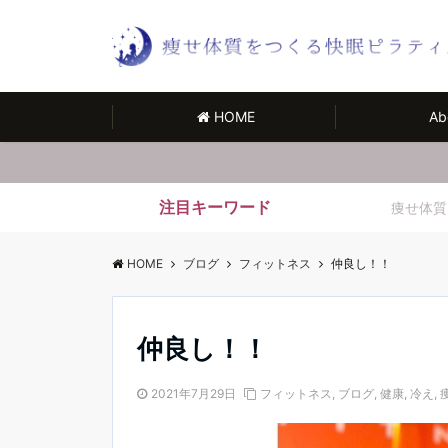
HOME
Ab
注目キーワード
痩せ体質
HOME
ブログ
フィットネス
仲良し！！
仲良し！！
2021年7月29日
フィットネス
,
ブログ
,
健康
,
冷え
,