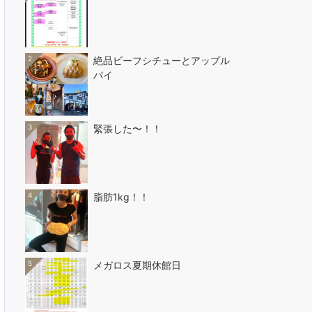
2
絶品ビーフシチューとアップル
パイ
3
緊張した〜！！
4
脂肪1kg！！
5
メガロス夏期休館日