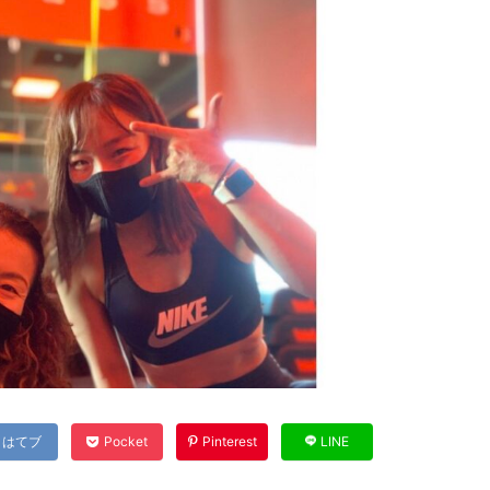
はてブ
Pocket
Pinterest
LINE