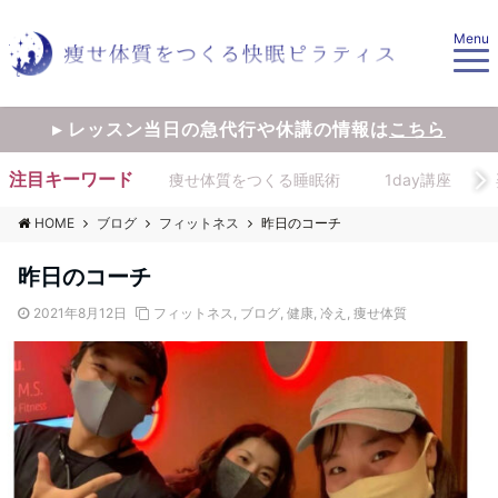
Menu
▸ レッスン当日の急代行や休講の情報は
こちら
注目キーワード
痩せ体質をつくる睡眠術
1day講座
HOME
ブログ
フィットネス
昨日のコーチ
昨日のコーチ
2021年8月12日
フィットネス
,
ブログ
,
健康
,
冷え
,
痩せ体質