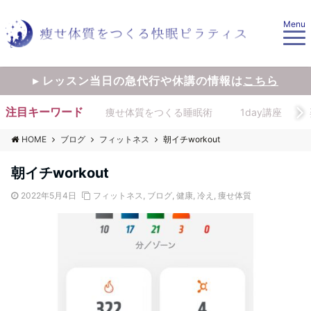
Menu
▸ レッスン当日の急代行や休講の情報は
こちら
注目キーワード
痩せ体質をつくる睡眠術
1day講座
HOME
ブログ
フィットネス
朝イチworkout
朝イチworkout
2022年5月4日
フィットネス
,
ブログ
,
健康
,
冷え
,
痩せ体質