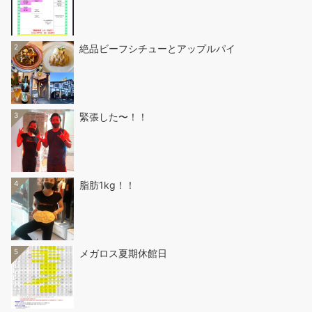
2
絶品ビーフシチューとアップルパイ
3
緊張した〜！！
4
脂肪1kg！！
5
メガロス夏期休館日