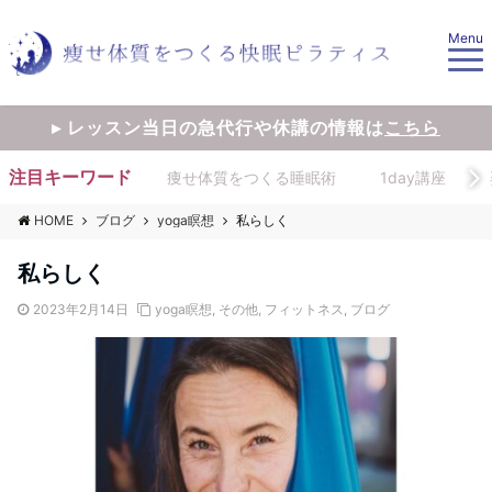
Menu
▸ レッスン当日の急代行や休講の情報は
こちら
注目キーワード
痩せ体質をつくる睡眠術
1day講座
HOME
ブログ
yoga瞑想
私らしく
私らしく
2023年2月14日
yoga瞑想
,
その他
,
フィットネス
,
ブログ