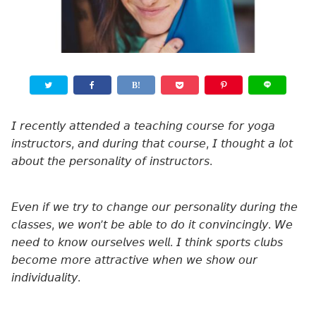
𝘐 𝘳𝘦𝘤𝘦𝘯𝘵𝘭𝘺 𝘢𝘵𝘵𝘦𝘯𝘥𝘦𝘥 𝘢 𝘵𝘦𝘢𝘤𝘩𝘪𝘯𝘨 𝘤𝘰𝘶𝘳𝘴𝘦 𝘧𝘰𝘳 𝘺𝘰𝘨𝘢
𝘪𝘯𝘴𝘵𝘳𝘶𝘤𝘵𝘰𝘳𝘴, 𝘢𝘯𝘥 𝘥𝘶𝘳𝘪𝘯𝘨 𝘵𝘩𝘢𝘵 𝘤𝘰𝘶𝘳𝘴𝘦, 𝘐 𝘵𝘩𝘰𝘶𝘨𝘩𝘵 𝘢 𝘭𝘰𝘵
𝘢𝘣𝘰𝘶𝘵 𝘵𝘩𝘦 𝘱𝘦𝘳𝘴𝘰𝘯𝘢𝘭𝘪𝘵𝘺 𝘰𝘧 𝘪𝘯𝘴𝘵𝘳𝘶𝘤𝘵𝘰𝘳𝘴.
𝘌𝘷𝘦𝘯 𝘪𝘧 𝘸𝘦 𝘵𝘳𝘺 𝘵𝘰 𝘤𝘩𝘢𝘯𝘨𝘦 𝘰𝘶𝘳 𝘱𝘦𝘳𝘴𝘰𝘯𝘢𝘭𝘪𝘵𝘺 𝘥𝘶𝘳𝘪𝘯𝘨 𝘵𝘩𝘦
𝘤𝘭𝘢𝘴𝘴𝘦𝘴, 𝘸𝘦 𝘸𝘰𝘯’𝘵 𝘣𝘦 𝘢𝘣𝘭𝘦 𝘵𝘰 𝘥𝘰 𝘪𝘵 𝘤𝘰𝘯𝘷𝘪𝘯𝘤𝘪𝘯𝘨𝘭𝘺. 𝘞𝘦
𝘯𝘦𝘦𝘥 𝘵𝘰 𝘬𝘯𝘰𝘸 𝘰𝘶𝘳𝘴𝘦𝘭𝘷𝘦𝘴 𝘸𝘦𝘭𝘭. 𝘐 𝘵𝘩𝘪𝘯𝘬 𝘴𝘱𝘰𝘳𝘵𝘴 𝘤𝘭𝘶𝘣𝘴
𝘣𝘦𝘤𝘰𝘮𝘦 𝘮𝘰𝘳𝘦 𝘢𝘵𝘵𝘳𝘢𝘤𝘵𝘪𝘷𝘦 𝘸𝘩𝘦𝘯 𝘸𝘦 𝘴𝘩𝘰𝘸 𝘰𝘶𝘳
𝘪𝘯𝘥𝘪𝘷𝘪𝘥𝘶𝘢𝘭𝘪𝘵𝘺.