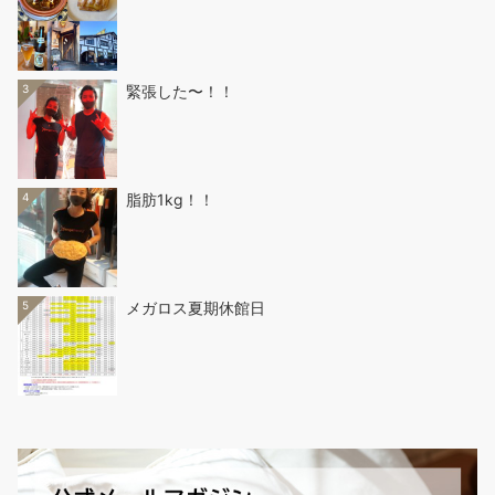
3
緊張した〜！！
4
脂肪1kg！！
5
メガロス夏期休館日