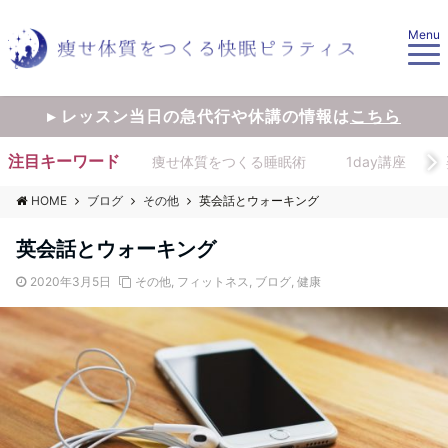
Menu
▸ レッスン当日の急代行や休講の情報は
こちら
注目キーワード
痩せ体質をつくる睡眠術
1day講座
HOME
ブログ
その他
英会話とウォーキング
英会話とウォーキング
2020年3月5日
その他
,
フィットネス
,
ブログ
,
健康