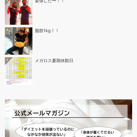
緊張した〜！！
4
脂肪1kg！！
5
メガロス夏期休館日