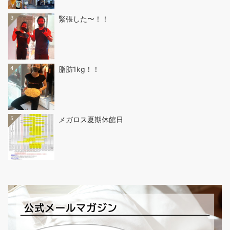
3
緊張した〜！！
4
脂肪1kg！！
5
メガロス夏期休館日