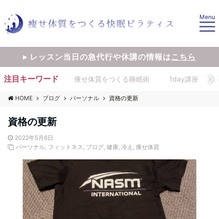
Menu
▸ レッスン当日の急代行や休講の情報は
こちら
注目キーワード
痩せ体質をつくる睡眠術
1day講座
HOME
ブログ
パーソナル
資格の更新
資格の更新
2022年5月6日
パーソナル
,
フィットネス
,
ブログ
,
健康
,
冷え
,
痩せ体質