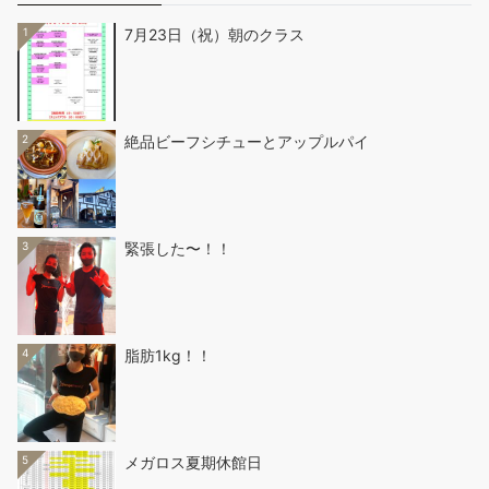
1
7月23日（祝）朝のクラス
2
絶品ビーフシチューとアップルパイ
3
緊張した〜！！
4
脂肪1kg！！
5
メガロス夏期休館日