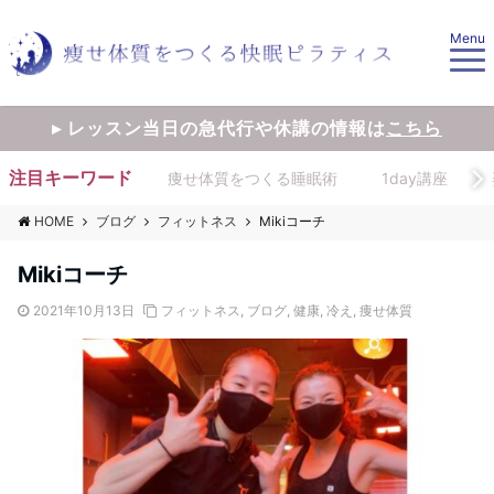
Menu
▸ レッスン当日の急代行や休講の情報は
こちら
注目キーワード
痩せ体質をつくる睡眠術
1day講座
HOME
ブログ
フィットネス
Mikiコーチ
Mikiコーチ
2021年10月13日
フィットネス
,
ブログ
,
健康
,
冷え
,
痩せ体質