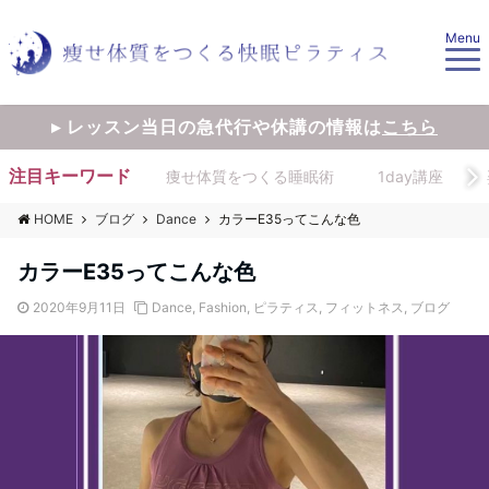
Menu
▸ レッスン当日の急代行や休講の情報は
こちら
注目キーワード
痩せ体質をつくる睡眠術
1day講座
HOME
ブログ
Dance
カラーE35ってこんな色
カラーE35ってこんな色
2020年9月11日
Dance
,
Fashion
,
ピラティス
,
フィットネス
,
ブログ