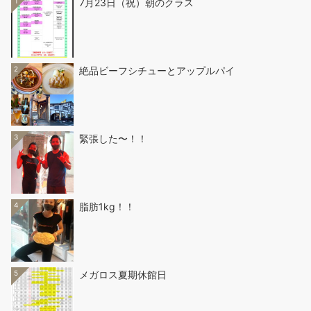
1
7月23日（祝）朝のクラス
2
絶品ビーフシチューとアップルパイ
3
緊張した〜！！
4
脂肪1kg！！
5
メガロス夏期休館日