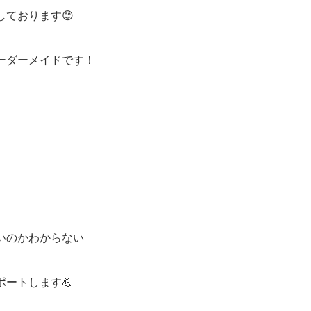
ております😊
ーダーメイドです！
いのかわからない
ートします💪