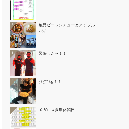
2
絶品ビーフシチューとアップル
パイ
3
緊張した〜！！
4
脂肪1kg！！
5
メガロス夏期休館日