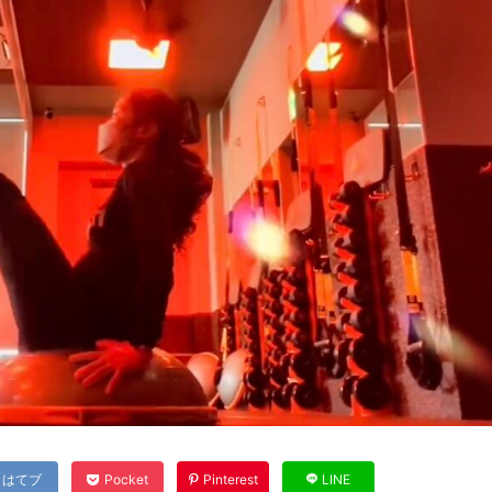
はてブ
Pocket
Pinterest
LINE