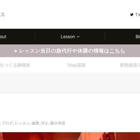
T
out
Lesson
Bl
▸ レッスン当日の急代行や休講の情報は
こちら
をつくる睡眠術
1day講座
姿勢改善
,
ブログ
,
レッスン
,
健康
,
冷え
,
痩せ体質