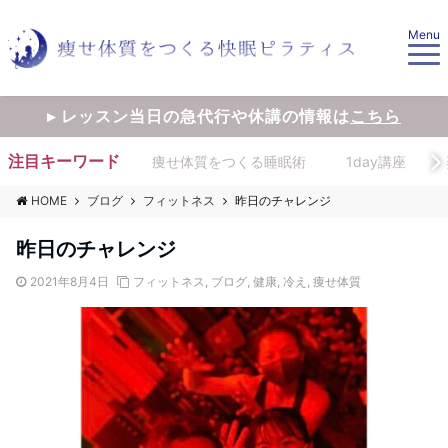
Menu
▸ レッスン当日の急代行や休講の情報は
こちら
注目キーワード
痩せ体質をつくる睡眠術
1day講座
HOME
ブログ
フィットネス
昨日のチャレンジ
昨日のチャレンジ
2021年8月4日
フィットネス
,
ブログ
,
健康
,
冷え
,
痩せ体質