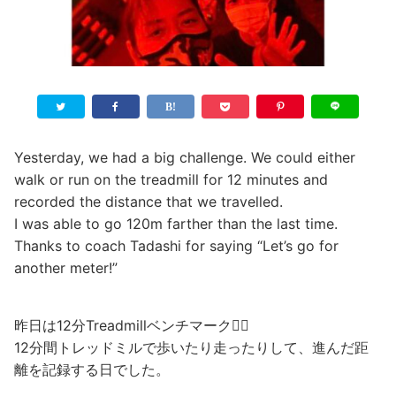
Yesterday, we had a big challenge. We could either
walk or run on the treadmill for 12 minutes and
recorded the distance that we travelled.
I was able to go 120m farther than the last time.
Thanks to coach Tadashi for saying “Let’s go for
another meter!”
昨日は12分Treadmillベンチマーク🏃‍♀️
12分間トレッドミルで歩いたり走ったりして、進んだ距
離を記録する日でした。