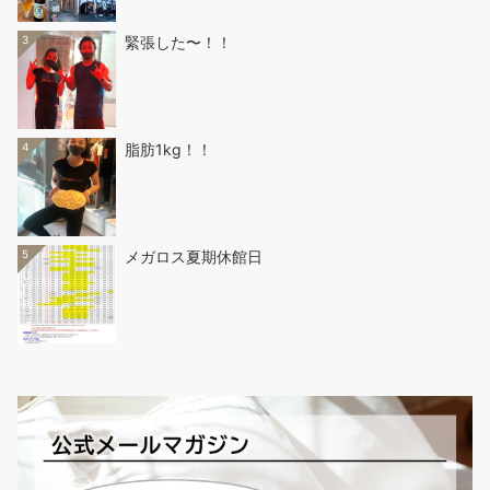
3
緊張した〜！！
4
脂肪1kg！！
5
メガロス夏期休館日