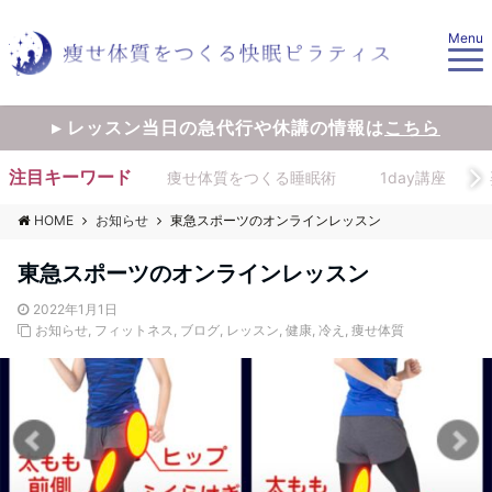
Menu
▸ レッスン当日の急代行や休講の情報は
こちら
注目キーワード
痩せ体質をつくる睡眠術
1day講座
HOME
お知らせ
東急スポーツのオンラインレッスン
東急スポーツのオンラインレッスン
2022年1月1日
お知らせ
,
フィットネス
,
ブログ
,
レッスン
,
健康
,
冷え
,
痩せ体質