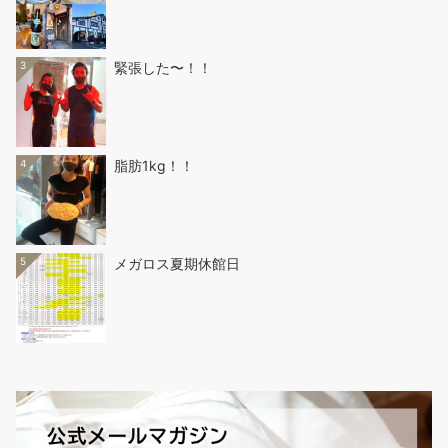
3
緊張した〜！！
4
脂肪1kg！！
5
メガロス夏期休館日