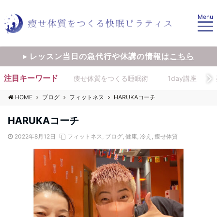
Menu
▸ レッスン当日の急代行や休講の情報は
こちら
注目キーワード
痩せ体質をつくる睡眠術
1day講座
HOME
ブログ
フィットネス
HARUKAコーチ
HARUKAコーチ
2022年8月12日
フィットネス
,
ブログ
,
健康
,
冷え
,
痩せ体質