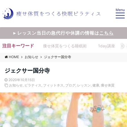
Menu
▸ レッスン当日の急代行や休講の情報は
こちら
注目キーワード
痩せ体質をつくる睡眠術
1day講座
HOME
お知らせ
ジェクサー国分寺
ジェクサー国分寺
2020年10月15日
お知らせ
,
ピラティス
,
フィットネス
,
ブログ
,
レッスン
,
健康
,
痩せ体質