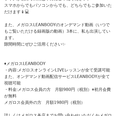
スマホからでもパソコンからでも、どちらでもご参加いた
だけます📱💻
また、メガロス𝖫𝖤𝖠𝖭𝖡𝖮𝖣𝖸のオンデマンド動画（いつで
もご覧いただける録画版の動画）𝟥本に、私も出演してい
ます。
隙間時間にぜひご活用ください✨
♦︎メガロス𝖫𝖤𝖠𝖭𝖡𝖮𝖣𝖸
・内容:メガロスオンライン𝖫𝖨𝖵𝖤レッスンが全て受講可能
また、オンデマンド動画配信サービス𝖫𝖤𝖠𝖭𝖡𝖮𝖣𝖸が全て
視聴可能
・料金:メガロス会員の方 月額𝟫𝟪𝟢円（税別）※初月会費
が無料
メガロス会員外の方 月額𝟣𝟫𝟪𝟢円（税別）
詳しくはメガロス各店までお問い合わせいただくかメガロ