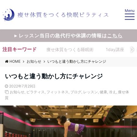
Menu
▸ レッスン当日の急代行や休講の情報は
こちら
注目キーワード
痩せ体質をつくる睡眠術
1day講座
HOME
お知らせ
いつもと違う動かし方にチャレンジ
いつもと違う動かし方にチャレンジ
2022年7月29日
お知らせ
,
ピラティス
,
フィットネス
,
ブログ
,
レッスン
,
健康
,
冷え
,
痩せ体
質