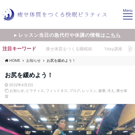
Menu
▸ レッスン当日の急代行や休講の情報は
こちら
注目キーワード
痩せ体質をつくる睡眠術
1day講座
HOME
お知らせ
お尻を緩めよう！
お尻を緩めよう！
2022年4月2日
お知らせ
,
ピラティス
,
フィットネス
,
ブログ
,
レッスン
,
健康
,
冷え
,
痩せ体
質