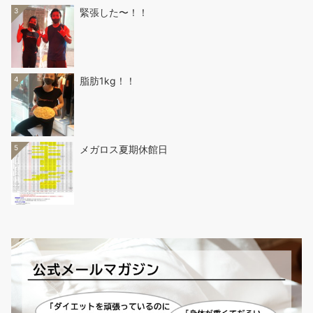
3
緊張した〜！！
4
脂肪1kg！！
5
メガロス夏期休館日