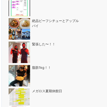
2
絶品ビーフシチューとアップル
パイ
3
緊張した〜！！
4
脂肪1kg！！
5
メガロス夏期休館日