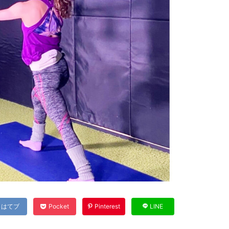
はてブ
Pocket
Pinterest
LINE