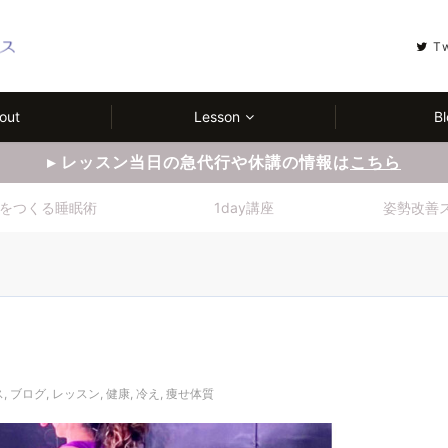
T
out
Lesson
Bl
▸ レッスン当日の急代行や休講の情報は
こちら
をつくる睡眠術
1day講座
姿勢改善
ス
,
ブログ
,
レッスン
,
健康
,
冷え
,
痩せ体質