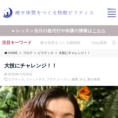
Menu
▸ レッスン当日の急代行や休講の情報は
こちら
注目キーワード
痩せ体質をつくる睡眠術
1day講座
HOME
ブログ
ピラティス
大技にチャレンジ！！
大技にチャレンジ！！
2020年11月20日
ピラティス
,
フィットネス
,
ブログ
,
レッスン
,
健康
,
冷え
,
痩せ体質