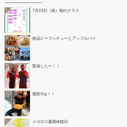
1
7月23日（祝）朝のクラス
2
絶品ビーフシチューとアップルパイ
3
緊張した〜！！
4
脂肪1kg！！
5
メガロス夏期休館日