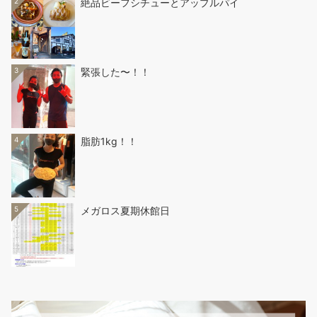
2
絶品ビーフシチューとアップルパイ
3
緊張した〜！！
4
脂肪1kg！！
5
メガロス夏期休館日