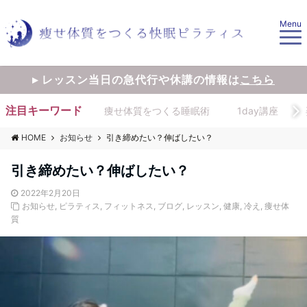
Menu
▸ レッスン当日の急代行や休講の情報は
こちら
注目キーワード
痩せ体質をつくる睡眠術
1day講座
HOME
お知らせ
引き締めたい？伸ばしたい？
引き締めたい？伸ばしたい？
2022年2月20日
お知らせ
,
ピラティス
,
フィットネス
,
ブログ
,
レッスン
,
健康
,
冷え
,
痩せ体
質