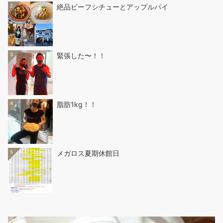
2
絶品ビーフシチューとアップルパイ
3
緊張した〜！！
4
脂肪1kg！！
5
メガロス夏期休館日