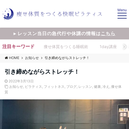
Menu
▸ レッスン当日の急代行や休講の情報は
こちら
注目キーワード
痩せ体質をつくる睡眠術
1day講座
HOME
お知らせ
引き締めながらストレッチ！
引き締めながらストレッチ！
2022年3月13日
お知らせ
,
ピラティス
,
フィットネス
,
ブログ
,
レッスン
,
健康
,
冷え
,
痩せ体
質