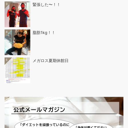
3
緊張した〜！！
4
脂肪1kg！！
5
メガロス夏期休館日