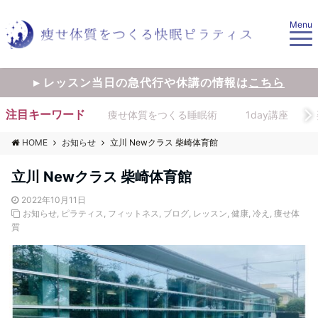
Menu
▸ レッスン当日の急代行や休講の情報は
こちら
注目キーワード
痩せ体質をつくる睡眠術
1day講座
HOME
お知らせ
立川 Newクラス 柴崎体育館
立川 Newクラス 柴崎体育館
2022年10月11日
お知らせ
,
ピラティス
,
フィットネス
,
ブログ
,
レッスン
,
健康
,
冷え
,
痩せ体
質