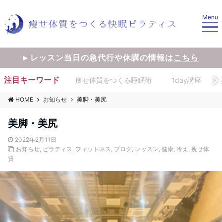
Menu
▸ レッスン当日の急代行や休講の情報は
こちら
注目キーワード
痩せ体質をつくる睡眠術
1day講座
HOME
お知らせ
美脚・美尻
美脚・美尻
2022年2月11日
お知らせ
,
ピラティス
,
フィットネス
,
ブログ
,
レッスン
,
健康
,
冷え
,
痩せ体
質