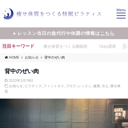
Menu
▸ レッスン当日の急代行や休講の情報は
こちら
注目キーワード
痩せ体質をつくる睡眠術
1day講座
HOME
お知らせ
背中のぜい肉
背中のぜい肉
2022年3月19日
お知らせ
,
ピラティス
,
フィットネス
,
ブログ
,
レッスン
,
健康
,
冷え
,
痩せ体
質