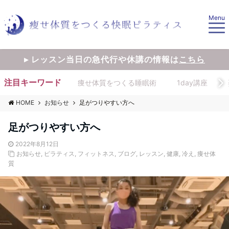
Menu
▸ レッスン当日の急代行や休講の情報は
こちら
注目キーワード
痩せ体質をつくる睡眠術
1day講座
HOME
お知らせ
足がつりやすい方へ
足がつりやすい方へ
2022年8月12日
お知らせ
,
ピラティス
,
フィットネス
,
ブログ
,
レッスン
,
健康
,
冷え
,
痩せ体
質