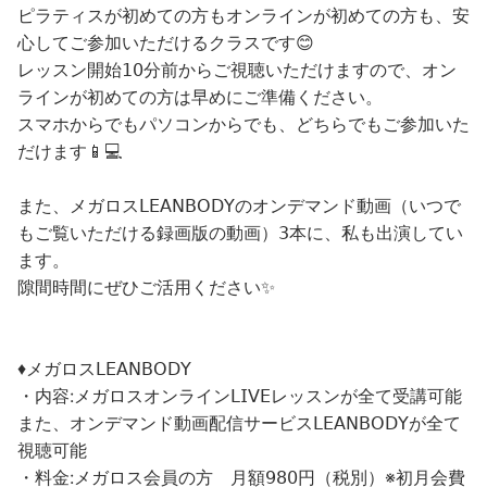
ピラティスが初めての方もオンラインが初めての方も、安
心してご参加いただけるクラスです😊
レッスン開始𝟣𝟢分前からご視聴いただけますので、オン
ラインが初めての方は早めにご準備ください。
スマホからでもパソコンからでも、どちらでもご参加いた
だけます📱💻
また、メガロス𝖫𝖤𝖠𝖭𝖡𝖮𝖣𝖸のオンデマンド動画（いつで
もご覧いただける録画版の動画）𝟥本に、私も出演してい
ます。
隙間時間にぜひご活用ください✨
♦︎メガロス𝖫𝖤𝖠𝖭𝖡𝖮𝖣𝖸
・内容:メガロスオンライン𝖫𝖨𝖵𝖤レッスンが全て受講可能
また、オンデマンド動画配信サービス𝖫𝖤𝖠𝖭𝖡𝖮𝖣𝖸が全て
視聴可能
・料金:メガロス会員の方 月額𝟫𝟪𝟢円（税別）※初月会費