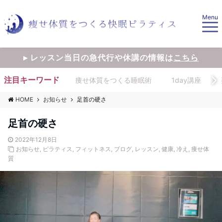
Menu
▸ レッスン当日の急代行や休講の情報は
こちら
注目キーワード
痩せ体質をつくる睡眠術
1day講座
HOME
お知らせ
足首の硬さ
足首の硬さ
2022年12月8日
お知らせ
,
ピラティス
,
フィットネス
,
ブログ
,
レッスン
,
健康
,
冷え
,
痩せ体
質