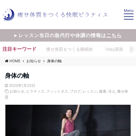
Menu
▸ レッスン当日の急代行や休講の情報は
こちら
注目キーワード
痩せ体質をつくる睡眠術
1day講座
HOME
お知らせ
身体の軸
身体の軸
2022年1月23日
お知らせ
,
ピラティス
,
フィットネス
,
ブログ
,
レッスン
,
健康
,
冷え
,
痩せ体
質