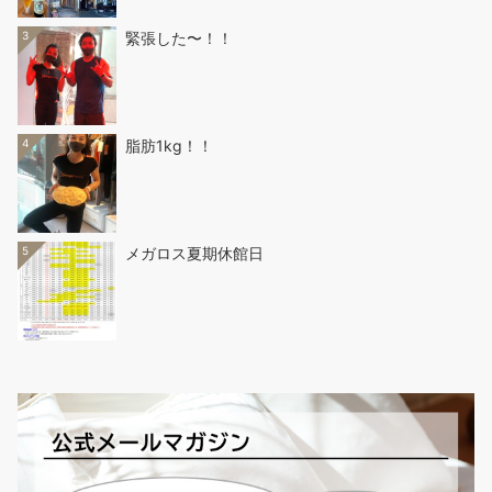
3
緊張した〜！！
4
脂肪1kg！！
5
メガロス夏期休館日