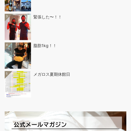
3
緊張した〜！！
4
脂肪1kg！！
5
メガロス夏期休館日