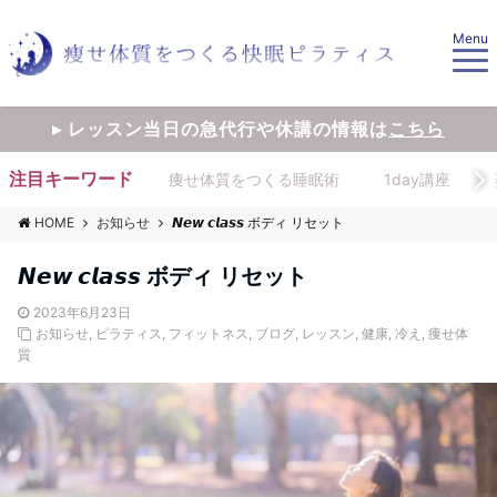
Menu
▸ レッスン当日の急代行や休講の情報は
こちら
注目キーワード
痩せ体質をつくる睡眠術
1day講座
HOME
お知らせ
𝙉𝙚𝙬 𝙘𝙡𝙖𝙨𝙨 ボディ リセット
𝙉𝙚𝙬 𝙘𝙡𝙖𝙨𝙨 ボディ リセット
2023年6月23日
お知らせ
,
ピラティス
,
フィットネス
,
ブログ
,
レッスン
,
健康
,
冷え
,
痩せ体
質