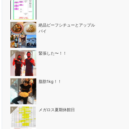
2
絶品ビーフシチューとアップル
パイ
3
緊張した〜！！
4
脂肪1kg！！
5
メガロス夏期休館日