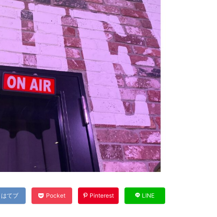
はてブ
Pocket
Pinterest
LINE