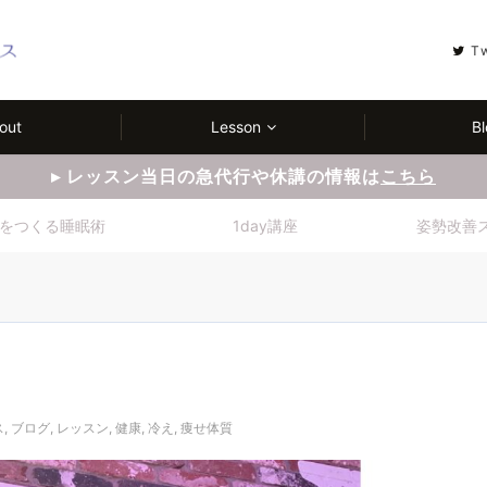
T
out
Lesson
Bl
▸ レッスン当日の急代行や休講の情報は
こちら
をつくる睡眠術
1day講座
姿勢改善
ス
,
ブログ
,
レッスン
,
健康
,
冷え
,
痩せ体質