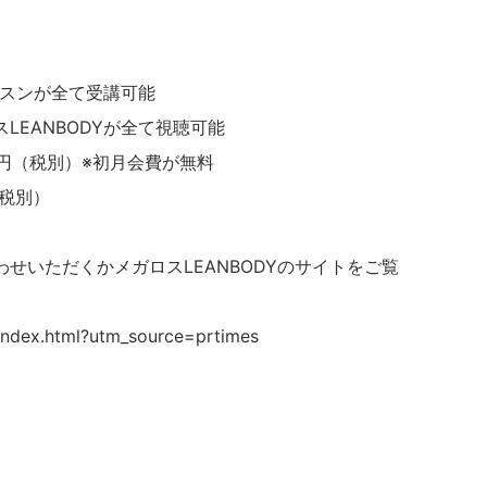
ッスンが全て受講可能
LEANBODYが全て視聴可能
0円（税別）※初月会費が無料
（税別）
せいただくかメガロスLEANBODYのサイトをご覧
/index.html?utm_source=prtimes