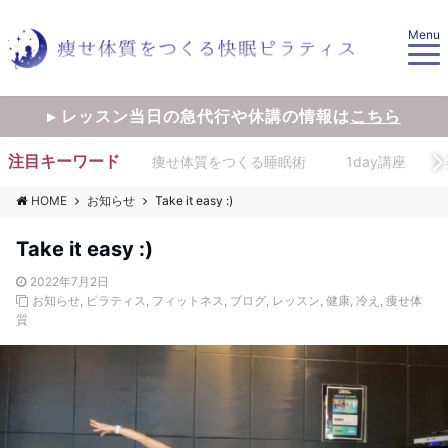
Menu
▸ レッスン当日の急代行や休講の情報は
こちら
注目キーワード
痩せ体質をつくる睡眠術
1day講座
HOME
お知らせ
Take it easy :)
Take it easy :)
2022年7月2日
お知らせ
,
ピラティス
,
フィットネス
,
ブログ
,
レッスン
,
健康
,
冷え
,
痩せ体
質