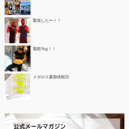
3
緊張した〜！！
4
脂肪1kg！！
5
メガロス夏期休館日