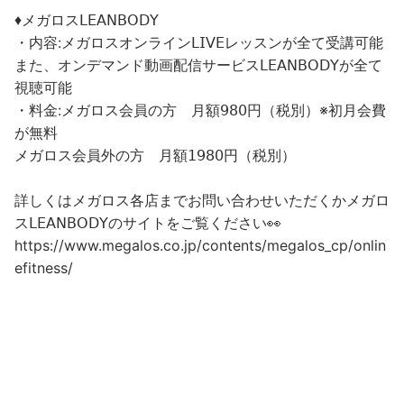
♦︎メガロス𝖫𝖤𝖠𝖭𝖡𝖮𝖣𝖸
・内容:メガロスオンライン𝖫𝖨𝖵𝖤レッスンが全て受講可能
また、オンデマンド動画配信サービス𝖫𝖤𝖠𝖭𝖡𝖮𝖣𝖸が全て
視聴可能
・料金:メガロス会員の方 月額𝟫𝟪𝟢円（税別）※初月会費
が無料
メガロス会員外の方 月額𝟣𝟫𝟪𝟢円（税別）
詳しくはメガロス各店までお問い合わせいただくかメガロ
ス𝖫𝖤𝖠𝖭𝖡𝖮𝖣𝖸のサイトをご覧ください👀
https://www.megalos.co.jp/contents/megalos_cp/onlin
efitness/