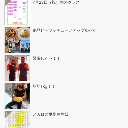
1
7月23日（祝）朝のクラス
2
絶品ビーフシチューとアップルパイ
3
緊張した〜！！
4
脂肪1kg！！
5
メガロス夏期休館日