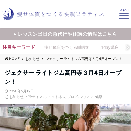
Menu
▸ レッスン当日の急代行や休講の情報は
こちら
注目キーワード
痩せ体質をつくる睡眠術
1day講座
HOME
お知らせ
ジェクサー ライトジム高円寺３月4日オープン！
ジェクサー ライトジム高円寺３月4日オープ
ン！
2020年2月19日
お知らせ
,
ピラティス
,
フィットネス
,
ブログ
,
レッスン
,
健康