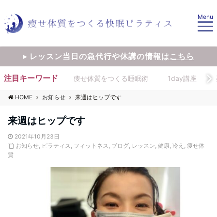
Menu
▸ レッスン当日の急代行や休講の情報は
こちら
注目キーワード
痩せ体質をつくる睡眠術
1day講座
HOME
お知らせ
来週はヒップです
来週はヒップです
2021年10月23日
お知らせ
,
ピラティス
,
フィットネス
,
ブログ
,
レッスン
,
健康
,
冷え
,
痩せ体
質