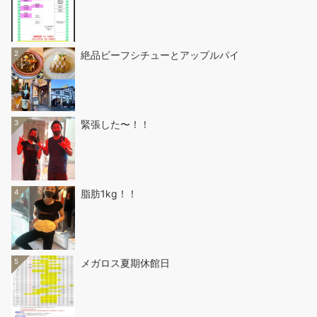
2
絶品ビーフシチューとアップルパイ
3
緊張した〜！！
4
脂肪1kg！！
5
メガロス夏期休館日