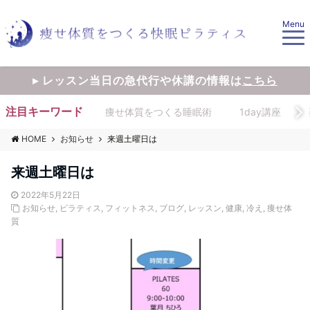
Menu
▸ レッスン当日の急代行や休講の情報は
こちら
注目キーワード
痩せ体質をつくる睡眠術
1day講座
HOME
お知らせ
来週土曜日は
来週土曜日は
2022年5月22日
お知らせ
,
ピラティス
,
フィットネス
,
ブログ
,
レッスン
,
健康
,
冷え
,
痩せ体
質