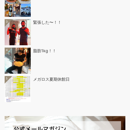
3
緊張した〜！！
4
脂肪1kg！！
5
メガロス夏期休館日