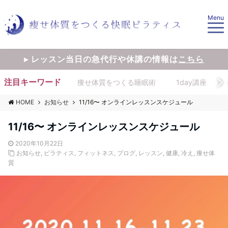
Menu
▸ レッスン当日の急代行や休講の情報は
こちら
注目キーワード
痩せ体質をつくる睡眠術
1day講座
HOME
お知らせ
11/16〜 オンラインレッスンスケジュール
11/16〜 オンラインレッスンスケジュール
2020年10月22日
お知らせ
,
ピラティス
,
フィットネス
,
ブログ
,
レッスン
,
健康
,
冷え
,
痩せ体
質