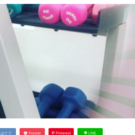
はてブ
Pocket
Pinterest
LINE