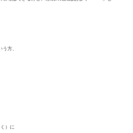
。
いう方、
れなく）に