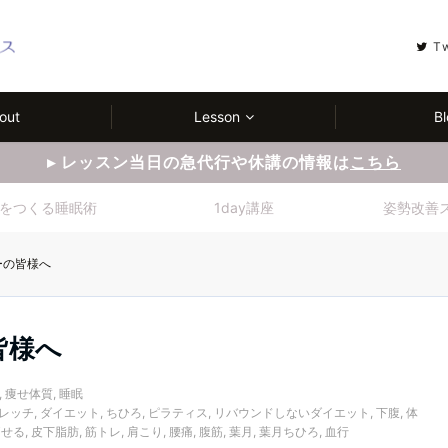
T
out
Lesson
Bl
▸ レッスン当日の急代行や休講の情報は
こちら
をつくる睡眠術
1day講座
姿勢改善
ーの皆様へ
皆様へ
,
痩せ体質
,
睡眠
レッチ
,
ダイエット
,
ちひろ
,
ピラティス
,
リバウンドしないダイエット
,
下腹
,
体
痩せる
,
皮下脂肪
,
筋トレ
,
肩こり
,
腰痛
,
腹筋
,
葉月
,
葉月ちひろ
,
血行