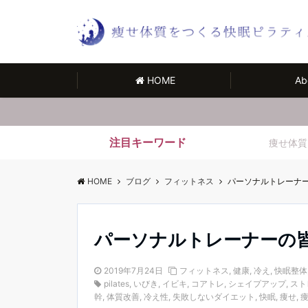
HOME
Ab
注目キーワード
痩せ体質
HOME
ブログ
フィットネス
パーソナルトレーナ
パーソナルトレーナーの
2019年7月24日
フィットネス
,
健康
,
冷え
,
快眠整体
pilates
,
いびき
,
イビキ
,
コアトレ
,
シェイプアップ
,
スト
幹
,
体質改善
,
冷え性
,
失敗しないダイエット
,
快眠
,
痩せ
,