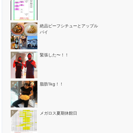
2
絶品ビーフシチューとアップル
パイ
3
緊張した〜！！
4
脂肪1kg！！
5
メガロス夏期休館日